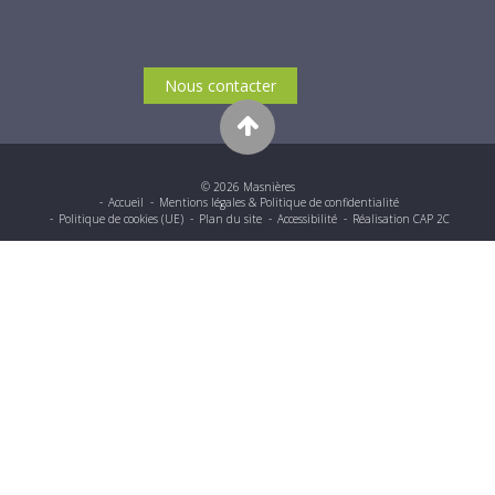
Nous contacter
© 2026 Masnières
Accueil
Mentions légales & Politique de confidentialité
Politique de cookies (UE)
Plan du site
Accessibilité
Réalisation CAP 2C