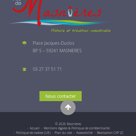
Place Jacques-Duclos
BP 5 – 59241 MASNIERES
03 27 37 51 71
Nous contacter
© 2026 Masnières
Accueil
Mentions légales & Politique de confidentialité
Politique de cookies (UE)
Plan du site
Accessibilité
Réalisation CAP 2C