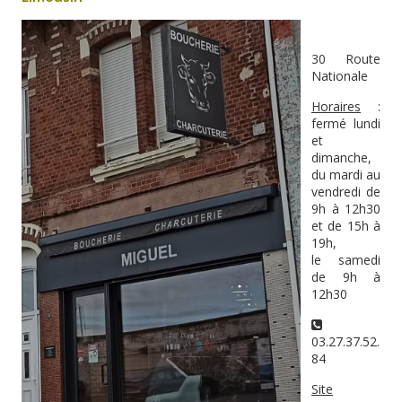
30 Route
Nationale
Horaires
:
fermé lundi
et
dimanche,
du mardi au
vendredi de
9h à 12h30
et de 15h à
19h,
le samedi
de 9h à
12h30
03.27.37.52.
84
Site