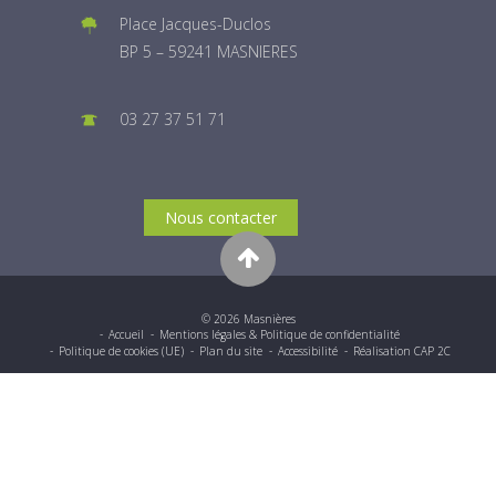
Place Jacques-Duclos
BP 5 – 59241 MASNIERES
03 27 37 51 71
Nous contacter
© 2026 Masnières
Accueil
Mentions légales & Politique de confidentialité
Politique de cookies (UE)
Plan du site
Accessibilité
Réalisation CAP 2C