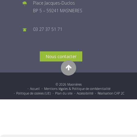
Place Jacques-Duclos
BP 5 – 59241 MASNIERES
03 27 37 51 71
Nous contacter
© 2026 Masnières
Accueil
Mentions légales & Politique de confidentialité
Politique de cookies (UE)
Plan du site
Accessibilité
Réalisation CAP 2C