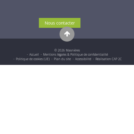
Nous contacter
© 2026 Masnières
Accueil
Mentions légales & Politique de confidentialité
Politique de cookies (UE)
Plan du site
Accessibilité
Réalisation CAP 2C