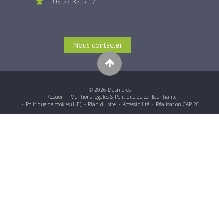
03 27 37 51 71
Nous contacter
© 2026 Masnières
Accueil
Mentions légales & Politique de confidentialité
Politique de cookies (UE)
Plan du site
Accessibilité
Réalisation CAP 2C